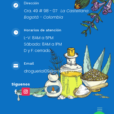
Dirección

Cra. 49 # 98 - 07
La Castellana
Bogotá - Colombia
Horarios de atención

L-V: 8AM a 5PM
Sábado: 8AM a 1PM
D y F: cerrado
Email

drogueria109@a-lavie.co
Síguenos