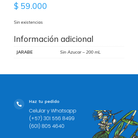
$
59.000
Sin existencias
Información adicional
JARABE
Sin Azucar – 200 mL
Haz tu pedido

Celular y Whatsapp
(+57) 301 556 8499
(601) 805 4640