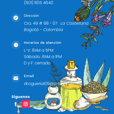
(601) 805 4640
Dirección

Cra. 49 # 98 - 07
La Castellana
Bogotá - Colombia
Horarios de atención

L-V: 8AM a 5PM
Sábado: 8AM a 1PM
D y F: cerrado
Email

drogueria109@a-lavie.co
Síguenos