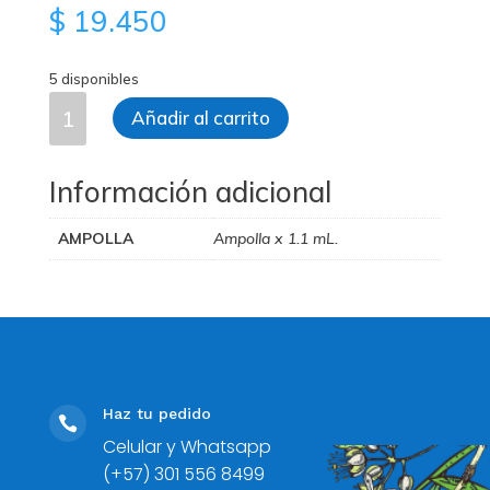
$
19.450
5 disponibles
Neuro
Añadir al carrito
Injeel
Ampolla
cantidad
Información adicional
AMPOLLA
Ampolla x 1.1 mL.
Haz tu pedido

Celular y Whatsapp
(+57) 301 556 8499