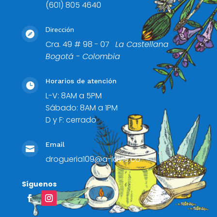
(601) 805 4640
Dirección

Cra. 49 # 98 - 07
La Castellana
Bogotá - Colombia
Horarios de atención

L-V: 8AM a 5PM
Sábado: 8AM a 1PM
D y F: cerrado
Email

drogueria109@a-lavie.co
Síguenos