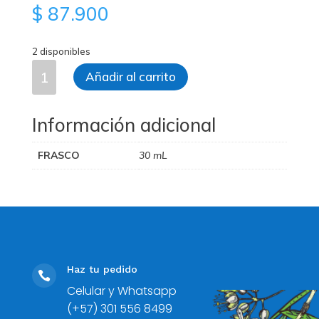
$
87.900
2 disponibles
Neurexan
Añadir al carrito
-
Gotas
cantidad
Información adicional
FRASCO
30 mL
Haz tu pedido

Celular y Whatsapp
(+57) 301 556 8499