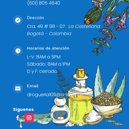
(601) 805 4640
Dirección

Cra. 49 # 98 - 07
La Castellana
Bogotá - Colombia
Horarios de atención

L-V: 8AM a 5PM
Sábado: 8AM a 1PM
D y F: cerrado
Email

drogueria109@a-lavie.co
Síguenos