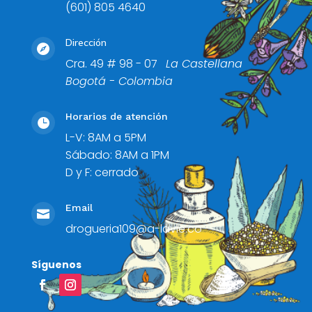
(601) 805 4640
Dirección

Cra. 49 # 98 - 07
La Castellana
Bogotá - Colombia
Horarios de atención

L-V: 8AM a 5PM
Sábado: 8AM a 1PM
D y F: cerrado
Email

drogueria109@a-lavie.co
Síguenos