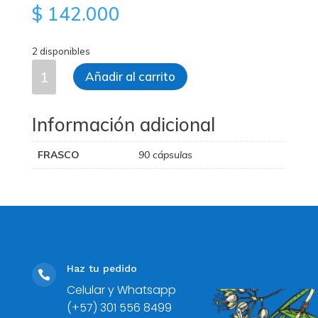
$
142.000
2 disponibles
Curcetin
Añadir al carrito
cantidad
Información adicional
FRASCO
90 cápsulas
Haz tu pedido

Celular y Whatsapp
(+57) 301 556 8499